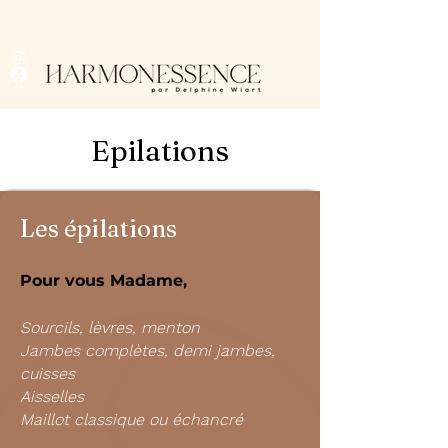
Epilations
Les épilations
Pour vous Madame,
Sourcils, lèvres, menton
Jambes complètes, demi jambes,
cuisses
Aisselles
Maillot classique ou échancré​​