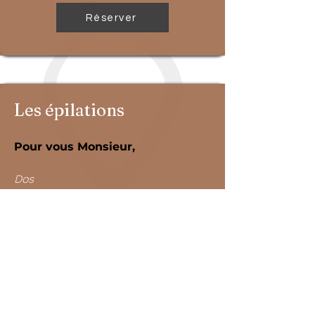
Réserver
Les épilations
Pour vous Monsieur,
Dos
Torse
Aisselles
Jambes complètes, demi jambes,
cuisses
Réserver