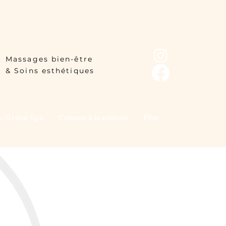
Massages bien-être
&
Soin
s esthétiques
e Green Spa
Comme à la maison
Plus