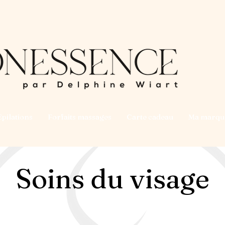
Epilations
Forfaits massages
Carte cadeau
Ma marqu
Soins du visage